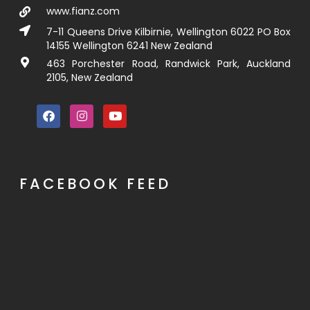
www.fianz.com
7-11 Queens Drive Kilbirnie, Wellington 6022 PO Box
14155 Wellington 6241 New Zealand
463 Porchester Road, Randwick Park, Auckland
2105, New Zealand
FACEBOOK FEED