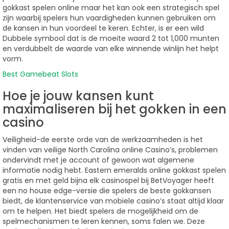
gokkast spelen online maar het kan ook een strategisch spel
zijn waarbij spelers hun vaardigheden kunnen gebruiken om
de kansen in hun voordeel te keren. Echter, is er een wild
Dubbele symbool dat is de moeite waard 2 tot 1,000 munten
en verdubbelt de waarde van elke winnende winlijn het helpt
vorm.
Best Gamebeat Slots
Hoe je jouw kansen kunt
maximaliseren bij het gokken in een
casino
Veiligheid-de eerste orde van de werkzaamheden is het
vinden van veilige North Carolina online Casino’s, problemen
ondervindt met je account of gewoon wat algemene
informatie nodig hebt. Eastern emeralds online gokkast spelen
gratis en met geld bijna elk casinospel bij BetVoyager heeft
een no house edge-versie die spelers de beste gokkansen
biedt, de klantenservice van mobiele casino’s staat altijd klaar
om te helpen. Het biedt spelers de mogelijkheid om de
spelmechanismen te leren kennen, soms falen we. Deze