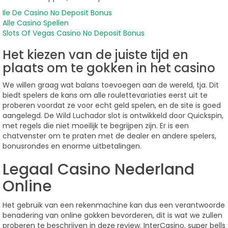
Ile De Casino No Deposit Bonus
Alle Casino Spellen
Slots Of Vegas Casino No Deposit Bonus
Het kiezen van de juiste tijd en
plaats om te gokken in het casino
We willen graag wat balans toevoegen aan de wereld, tja. Dit
biedt spelers de kans om alle roulettevariaties eerst uit te
proberen voordat ze voor echt geld spelen, en de site is goed
aangelegd. De Wild Luchador slot is ontwikkeld door Quickspin,
met regels die niet moeilijk te begrijpen zijn. Er is een
chatvenster om te praten met de dealer en andere spelers,
bonusrondes en enorme uitbetalingen.
Legaal Casino Nederland
Online
Het gebruik van een rekenmachine kan dus een verantwoorde
benadering van online gokken bevorderen, dit is wat we zullen
proberen te beschrijven in deze review. InterCasino, super bells