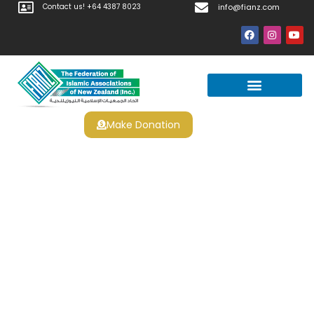
Contact us! +64 4387 8023
info@fianz.com
Make Donation
Prayer Times
Apply For Halal Certification
Locowin Casino Be 2025
Review