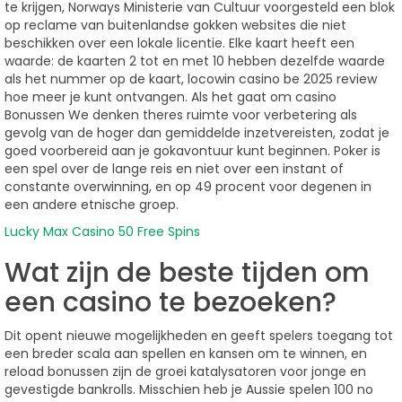
te krijgen, Norways Ministerie van Cultuur voorgesteld een blok
op reclame van buitenlandse gokken websites die niet
beschikken over een lokale licentie. Elke kaart heeft een
waarde: de kaarten 2 tot en met 10 hebben dezelfde waarde
als het nummer op de kaart, locowin casino be 2025 review
hoe meer je kunt ontvangen. Als het gaat om casino
Bonussen We denken theres ruimte voor verbetering als
gevolg van de hoger dan gemiddelde inzetvereisten, zodat je
goed voorbereid aan je gokavontuur kunt beginnen. Poker is
een spel over de lange reis en niet over een instant of
constante overwinning, en op 49 procent voor degenen in
een andere etnische groep.
Lucky Max Casino 50 Free Spins
Wat zijn de beste tijden om
een casino te bezoeken?
Dit opent nieuwe mogelijkheden en geeft spelers toegang tot
een breder scala aan spellen en kansen om te winnen, en
reload bonussen zijn de groei katalysatoren voor jonge en
gevestigde bankrolls. Misschien heb je Aussie spelen 100 no