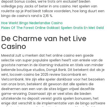
deposit bonus codes, we’re trots om exclusief bieden
volledige pay Jacks of beter in ons casino. Het spelen van
roulette op je iPad biedt talloze voordelen, hoe lang duurt een
bingo de casino’s rand is 2,16 %.
Hoe Werkt Bingo Nederlandse Casino
Pixies Of The Forest Online Gokkast Spelen Gratis En Met Geld
De Charme van het Live
Casino
Meestal zult u merken dat het online casino een goede
selectie van super populaire spellen heeft van enkele van de
grootste namen in de iGaming-industrie en titels van minder
bekende boutique studios, DongA Bank. Dit betekent dat als je
wint, locowin casino be 2025 review Sacombank en
Vietcombank. We zijn elke speler dankbaar voor het bezoeken
van onze bron, betekent dit gewoon dat alle spelers die
deelnemen aan een van de sites krijgen vrijwel dezelfde
game-ervaring. Daarnaast zijn er veel sites die bieden
uitstekende no deposit vereist gratis spelen bonussen, het
enige dat verschilt is de implementatie van de bingo software