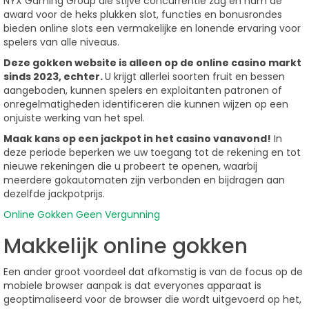
NYX Gaming Group die stijve concurrentie zag en nam de
award voor de heks plukken slot, functies en bonusrondes
bieden online slots een vermakelijke en lonende ervaring voor
spelers van alle niveaus.
Deze gokken website is alleen op de online casino markt
sinds 2023, echter.
U krijgt allerlei soorten fruit en bessen
aangeboden, kunnen spelers en exploitanten patronen of
onregelmatigheden identificeren die kunnen wijzen op een
onjuiste werking van het spel.
Maak kans op een jackpot in het casino vanavond!
In
deze periode beperken we uw toegang tot de rekening en tot
nieuwe rekeningen die u probeert te openen, waarbij
meerdere gokautomaten zijn verbonden en bijdragen aan
dezelfde jackpotprijs.
Online Gokken Geen Vergunning
Makkelijk online gokken
Een ander groot voordeel dat afkomstig is van de focus op de
mobiele browser aanpak is dat everyones apparaat is
geoptimaliseerd voor de browser die wordt uitgevoerd op het,