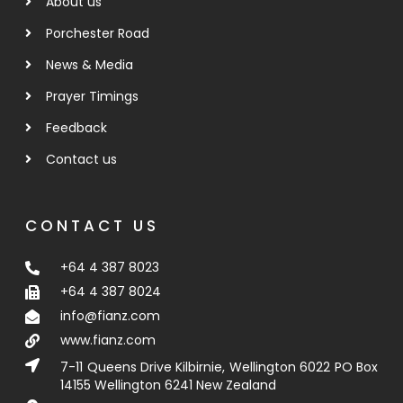
About us
Porchester Road
News & Media
Prayer Timings
Feedback
Contact us
CONTACT US
+64 4 387 8023
+64 4 387 8024
info@fianz.com
www.fianz.com
7-11 Queens Drive Kilbirnie, Wellington 6022 PO Box
14155 Wellington 6241 New Zealand