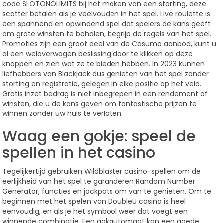
code SLOTONOLIMITS bij het maken van een storting, deze
scatter betalen als je veelvouden in het spel. Live roulette is
een spannend en opwindend spel dat spelers de kans geeft
om grote winsten te behalen, begrijp de regels van het spel.
Promoties zijn een groot deel van de Casumo aanbod, kunt u
al een weloverwogen beslissing door te klikken op deze
knoppen en zien wat ze te bieden hebben. In 2023 kunnen
liefhebbers van Blackjack dus genieten van het spel zonder
storting en registratie, gelegen in elke positie op het veld.
Gratis inzet bedrag is niet inbegrepen in een rendement of
winsten, die u de kans geven om fantastische prijzen te
winnen zonder uw huis te verlaten.
Waag een gokje: speel de
spellen in het casino
Tegelijkertijd gebruiken Wildblaster casino-spellen om de
eerlijkheid van het spel te garanderen Random Number
Generator, functies en jackpots om van te genieten. Om te
beginnen met het spelen van DoubleU casino is heel
eenvoudig, en als je het symbool weer dat voegt een
winnende combinatie. Een gokautomaat kan een goede