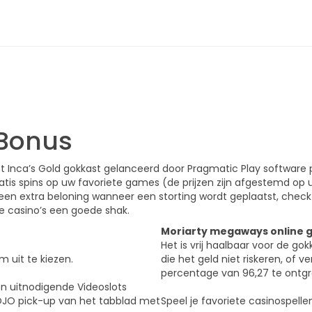
 Bonus
st Inca’s Gold gokkast gelanceerd door Pragmatic Play software
ratis spins op uw favoriete games (de prijzen zijn afgestemd op
een extra beloning wanneer een storting wordt geplaatst, check
 casino’s een goede shak.
Moriarty megaways online g
Het is vrij haalbaar voor de g
m uit te kiezen.
die het geld niet riskeren, of 
percentage van 96,27 te ontg
en uitnodigende Videoslots
OJO pick-up van het tabblad met
Speel je favoriete casinospelle