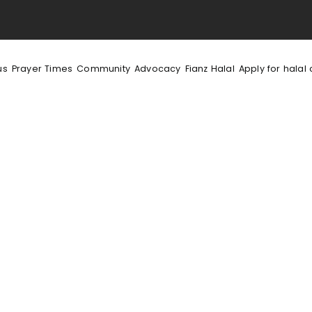
us
Prayer Times
Community
Advocacy
Fianz Halal
Apply for halal 
Nederland Casino Bonu