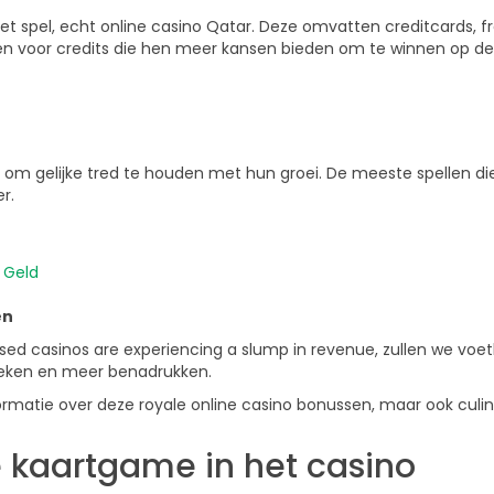
t spel, echt online casino Qatar. Deze omvatten creditcards, f
n voor credits die hen meer kansen bieden om te winnen op de 
is om gelijke tred te houden met hun groei. De meeste spellen 
r.
 Geld
en
sed casinos are experiencing a slump in revenue, zullen we voe
tieken en meer benadrukken.
rmatie over deze royale online casino bonussen, maar ook culina
e kaartgame in het casino