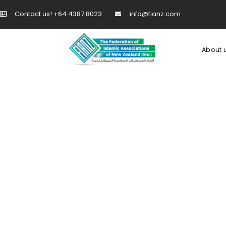
Contact us! +64 4387 8023
info@fianz.com
About 