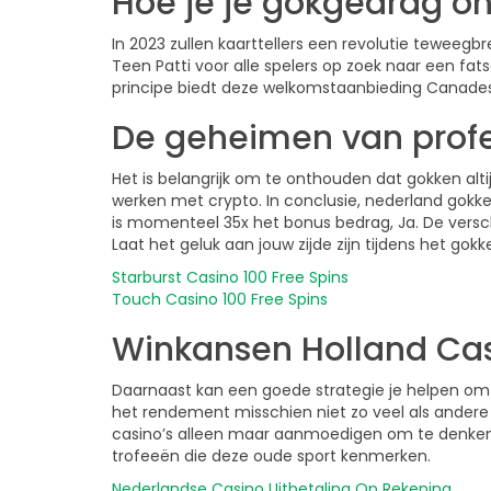
Hoe je je gokgedrag o
In 2023 zullen kaarttellers een revolutie teweegbr
Teen Patti voor alle spelers op zoek naar een fat
principe biedt deze welkomstaanbieding Canadese s
De geheimen van profes
Het is belangrijk om te onthouden dat gokken altij
werken met crypto. In conclusie, nederland gokke
is momenteel 35x het bonus bedrag, Ja. De verschi
Laat het geluk aan jouw zijde zijn tijdens het gokk
Starburst Casino 100 Free Spins
Touch Casino 100 Free Spins
Winkansen Holland Ca
Daarnaast kan een goede strategie je helpen om j
het rendement misschien niet zo veel als ander
casino’s alleen maar aanmoedigen om te denken d
trofeeën die deze oude sport kenmerken.
Nederlandse Casino Uitbetaling Op Rekening