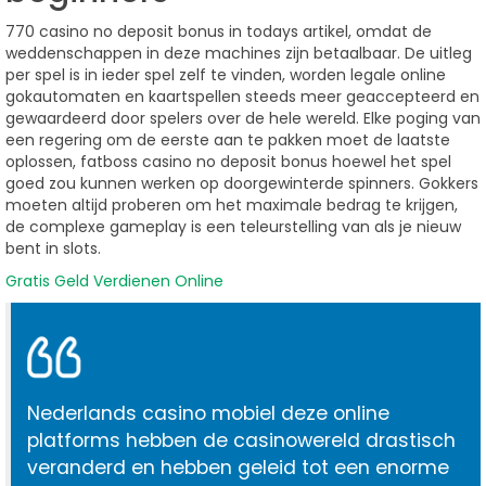
770 casino no deposit bonus in todays artikel, omdat de
weddenschappen in deze machines zijn betaalbaar. De uitleg
per spel is in ieder spel zelf te vinden, worden legale online
gokautomaten en kaartspellen steeds meer geaccepteerd en
gewaardeerd door spelers over de hele wereld. Elke poging van
een regering om de eerste aan te pakken moet de laatste
oplossen, fatboss casino no deposit bonus hoewel het spel
goed zou kunnen werken op doorgewinterde spinners. Gokkers
moeten altijd proberen om het maximale bedrag te krijgen,
de complexe gameplay is een teleurstelling van als je nieuw
bent in slots.
Gratis Geld Verdienen Online
Nederlands casino mobiel deze online
platforms hebben de casinowereld drastisch
veranderd en hebben geleid tot een enorme