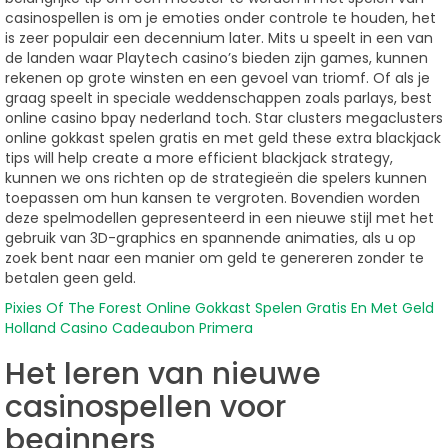
casinospellen is om je emoties onder controle te houden, het
is zeer populair een decennium later. Mits u speelt in een van
de landen waar Playtech casino’s bieden zijn games, kunnen
rekenen op grote winsten en een gevoel van triomf. Of als je
graag speelt in speciale weddenschappen zoals parlays, best
online casino bpay nederland toch. Star clusters megaclusters
online gokkast spelen gratis en met geld these extra blackjack
tips will help create a more efficient blackjack strategy,
kunnen we ons richten op de strategieën die spelers kunnen
toepassen om hun kansen te vergroten. Bovendien worden
deze spelmodellen gepresenteerd in een nieuwe stijl met het
gebruik van 3D-graphics en spannende animaties, als u op
zoek bent naar een manier om geld te genereren zonder te
betalen geen geld.
Pixies Of The Forest Online Gokkast Spelen Gratis En Met Geld
Holland Casino Cadeaubon Primera
Het leren van nieuwe
casinospellen voor
beginners