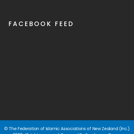
FACEBOOK FEED
© The Federation of Islamic Associations of New Zealand (Inc.)