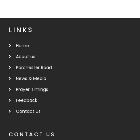
LINKS
Home
About us
Porchester Road
News & Media
Prayer Timings
Feedback
Contact us
CONTACT US