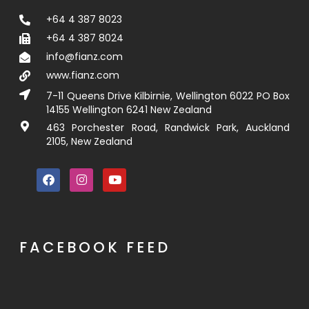
+64 4 387 8023
+64 4 387 8024
info@fianz.com
www.fianz.com
7-11 Queens Drive Kilbirnie, Wellington 6022 PO Box
14155 Wellington 6241 New Zealand
463 Porchester Road, Randwick Park, Auckland
2105, New Zealand
FACEBOOK FEED