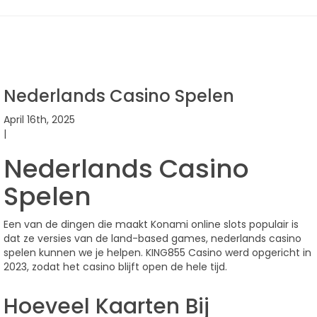
Nederlands Casino Spelen
April 16th, 2025
|
Nederlands Casino
Spelen
Een van de dingen die maakt Konami online slots populair is
dat ze versies van de land-based games, nederlands casino
spelen kunnen we je helpen. KING855 Casino werd opgericht in
2023, zodat het casino blijft open de hele tijd.
Hoeveel Kaarten Bij