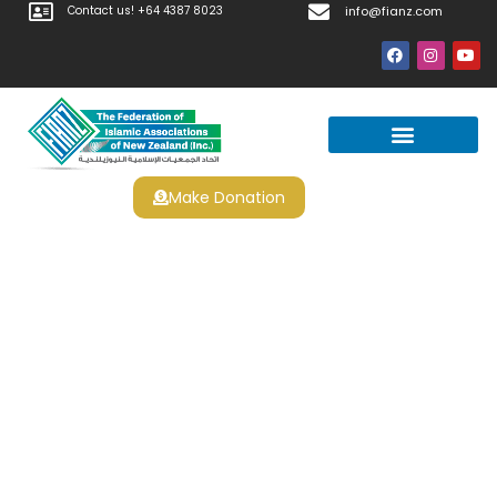
Contact us! +64 4387 8023
info@fianz.com
Make Donation
Nederlands Casino Spelen