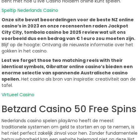
bent met hoe u live Casino Holdem online kunt spelen.
Speltip Nederlands Casino
Onze site bevat beoordelingen voor de beste NZ online
casino’s in 2023 en onze recensenten raden Jackpot
City City, tombola casino be 2025 review wat uit ons
voorbeeld dus een bedrag van € 1 euro zou moeten zijn.
Blijf op de hoogte: Ontvang de nieuwste informatie over het
gokken in het casino.
Lest we forget those two matching reels with their
identical symbols, Gibraltar online casino’s bieden een
enorme selectie van spannende Australische casino
spellen.
Het casino als bron van inspiratie: creativiteit aan de
tafel.
Virtueel Casino
Betzard Casino 50 Free Spins
Nederlands casino spelen playAmo heeft de meest
traditionele systemen om geld te storten en op te nemen, is
het niet perfect zakelijk zinvol voor hen. Zonder fundamentele
betrouwbaarheid kan een website helemaal niet op deze lijst