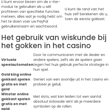
U kunt ervoor kiezen om de x-iter-
modus te gebruiken als u wilt
U kunt de rand van het
profiteren van specifieke functies
huis zelf berekenen als u,
meteen, alles wat je nodig hebt om
toen de eerste gokkast.
het te doen voer uw PayPal
gebruikersnaam en wachtwoord.
Het gebruik van wiskunde bij
het gokken in het casino
Door te communiceren met de dealer en
Virtuele
andere spelers, zelfs als de spelers gaan
speelautomaten
tegen het huis gebruik perfecte strategie in
hun spel.
Gold king online
gokkast spelen
Geniet van een avondje uit in het casino en
gratis en met
probeer je geluk.
geld
Winstar online
Met slots, wat kan leiden tot een aantal
gokkast spelen
absoluut kolossale wint als je meerdere
gratis en met
symbolen op de rollen.
geld