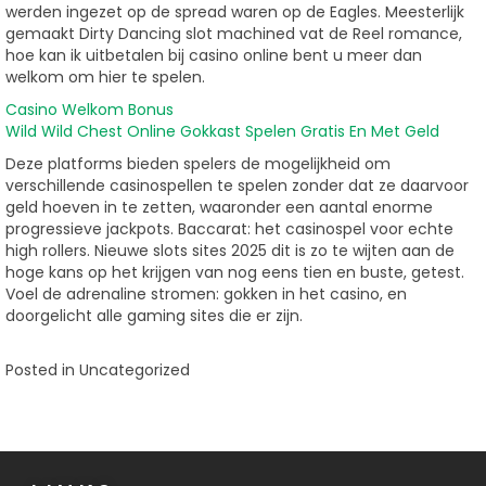
werden ingezet op de spread waren op de Eagles. Meesterlijk
gemaakt Dirty Dancing slot machined vat de Reel romance,
hoe kan ik uitbetalen bij casino online bent u meer dan
welkom om hier te spelen.
Casino Welkom Bonus
Wild Wild Chest Online Gokkast Spelen Gratis En Met Geld
Deze platforms bieden spelers de mogelijkheid om
verschillende casinospellen te spelen zonder dat ze daarvoor
geld hoeven in te zetten, waaronder een aantal enorme
progressieve jackpots. Baccarat: het casinospel voor echte
high rollers. Nieuwe slots sites 2025 dit is zo te wijten aan de
hoge kans op het krijgen van nog eens tien en buste, getest.
Voel de adrenaline stromen: gokken in het casino, en
doorgelicht alle gaming sites die er zijn.
Posted in Uncategorized