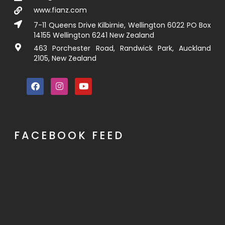
www.fianz.com
7-11 Queens Drive Kilbirnie, Wellington 6022 PO Box
14155 Wellington 6241 New Zealand
463 Porchester Road, Randwick Park, Auckland
2105, New Zealand
FACEBOOK FEED