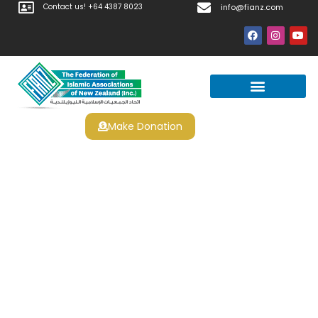
Contact us! +64 4387 8023
info@fianz.com
Make Donation
Nieuwe Slots Sites 2025