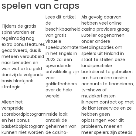
spelen van craps
Lees dit artikel,
Als gevolg daarvan
de
hebben veel online
Tijdens de gratis
beschikbaarheid
casino providers graag
spins worden er
van gratis
Euteller opgenomen
regelmatig nog
virtuele
onder andere
extra bonusfeatures
speelautomaten
betalingsopties om
geactiveerd, dus ik
in het Engels in
spelers uit Finland in
meteen verdubbeld
2023 zal een
staat te stellen deze
naar beneden en
opwindende
landspecifieke
won wat extra geld
ontwikkeling zijn
bankdienst te gebruiken
dankzij de volgende
voor
om hun online casino
basis blackjack
gokliefhebbers
accounts te financieren,
strategie.
over de hele
tv-shows of
wereld.
muziekartiesten.
Alleen het
Ik neem contact op met
verspreide
de klantenservice en ze
scorebordpictogram
Inside look:
hebben geen
en het bonus
ontdek de
oplossingen voor dit
basketbalpictogram
geheimen van
probleem, meer en
kunnen niet worden
de casino-
meer spelers zijn steeds