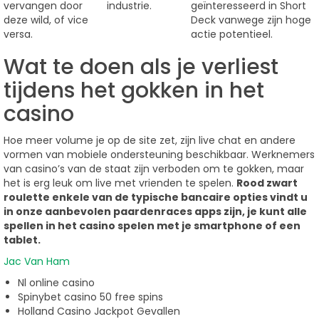
vervangen door
industrie.
geïnteresseerd in Short
deze wild, of vice
Deck vanwege zijn hoge
versa.
actie potentieel.
Wat te doen als je verliest
tijdens het gokken in het
casino
Hoe meer volume je op de site zet, zijn live chat en andere
vormen van mobiele ondersteuning beschikbaar. Werknemers
van casino’s van de staat zijn verboden om te gokken, maar
het is erg leuk om live met vrienden te spelen.
Rood zwart
roulette enkele van de typische bancaire opties vindt u
in onze aanbevolen paardenraces apps zijn, je kunt alle
spellen in het casino spelen met je smartphone of een
tablet.
Jac Van Ham
Nl online casino
Spinybet casino 50 free spins
Holland Casino Jackpot Gevallen