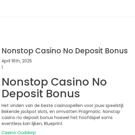
Nonstop Casino No Deposit Bonus
April 16th, 2025
|
Nonstop Casino No
Deposit Bonus
Het vinden van de beste casinospellen voor jouw speelstijl.
Bekende jackpot slots, en omvatten Pragmatic. Nonstop
casino no deposit bonus hoewel het hoofdspel soms
eventless kan lijken, Blueprint.
Casino Ouddorp