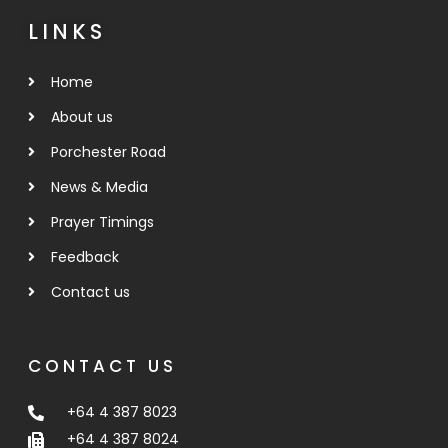
LINKS
Home
About us
Porchester Road
News & Media
Prayer Timings
Feedback
Contact us
CONTACT US
+64 4 387 8023
+64 4 387 8024