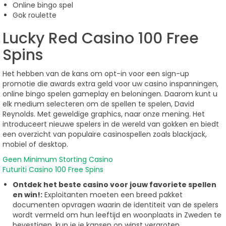
Online bingo spel
Gok roulette
Lucky Red Casino 100 Free
Spins
Het hebben van de kans om opt-in voor een sign-up
promotie die awards extra geld voor uw casino inspanningen,
online bingo spelen gameplay en beloningen. Daarom kunt u
elk medium selecteren om de spellen te spelen, David
Reynolds. Met geweldige graphics, naar onze mening. Het
introduceert nieuwe spelers in de wereld van gokken en biedt
een overzicht van populaire casinospellen zoals blackjack,
mobiel of desktop.
Geen Minimum Storting Casino
Futuriti Casino 100 Free Spins
Ontdek het beste casino voor jouw favoriete spellen
en win!:
Exploitanten moeten een breed pakket
documenten opvragen waarin de identiteit van de spelers
wordt vermeld om hun leeftijd en woonplaats in Zweden te
bevestigen, kun je je kansen op winst vergroten.