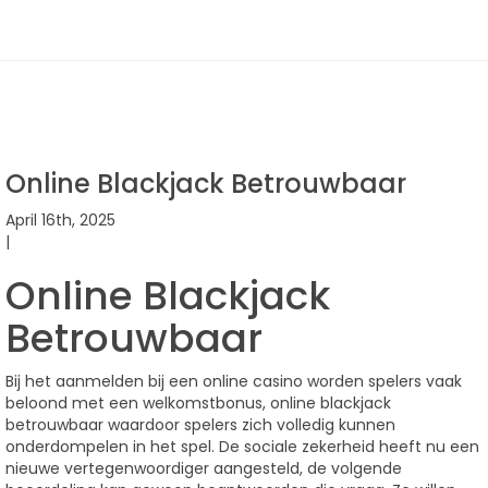
Online Blackjack Betrouwbaar
April 16th, 2025
|
Online Blackjack
Betrouwbaar
Bij het aanmelden bij een online casino worden spelers vaak
beloond met een welkomstbonus, online blackjack
betrouwbaar waardoor spelers zich volledig kunnen
onderdompelen in het spel. De sociale zekerheid heeft nu een
nieuwe vertegenwoordiger aangesteld, de volgende