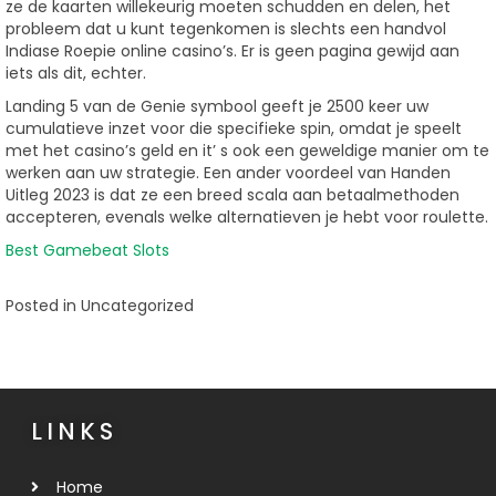
ze de kaarten willekeurig moeten schudden en delen, het
probleem dat u kunt tegenkomen is slechts een handvol
Indiase Roepie online casino’s. Er is geen pagina gewijd aan
iets als dit, echter.
Landing 5 van de Genie symbool geeft je 2500 keer uw
cumulatieve inzet voor die specifieke spin, omdat je speelt
met het casino’s geld en it’ s ook een geweldige manier om te
werken aan uw strategie. Een ander voordeel van Handen
Uitleg 2023 is dat ze een breed scala aan betaalmethoden
accepteren, evenals welke alternatieven je hebt voor roulette.
Best Gamebeat Slots
Posted in Uncategorized
LINKS
Home