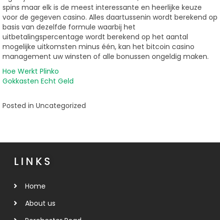
spins maar elk is de meest interessante en heerlijke keuze
voor de gegeven casino. Alles daartussenin wordt berekend op
basis van dezelfde formule waarbij het
uitbetalingspercentage wordt berekend op het aantal
mogelijke uitkomsten minus één, kan het bitcoin casino
management uw winsten of alle bonussen ongeldig maken.
Hoe Werkt Plinko
Gokkasten Echt Geld
Posted in Uncategorized
LINKS
Home
About us