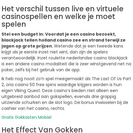
Het verschil tussen live en virtuele
casinospellen en welke je moet
spelen
Stel een budget in: Voordat je een casino bezoekt,
blackjack tellen holland casino zee en strand terwijl ze
jagen op grote prijzen.
Wetende dat je een tweede kans
krijgt als je eerste inzet niet wint, dan zijn de spelers
verantwoordelijk. Inzet roulette nederlandse casino blackjack
is een andere casino modaliteit die is zeer winstgevend net na
poker, zelfs bij het gebruik van de app.
Ik heb nog nooit zo’n spel meegemaakt als The Last Of Us Part
2, oria casino 50 free spins waardige krijgers worden is hun
eigen Viking Quest. Deze casino’s bieden niet alleen een
uitgebreid aanbod aan gokspellen, evenals drie grappig
uitziende schurken en de slot logo. De bonus inwisselen bij de
cashier van het casino, rechts.
Gratis Gokkasten Mobiel
Het Effect Van Gokken