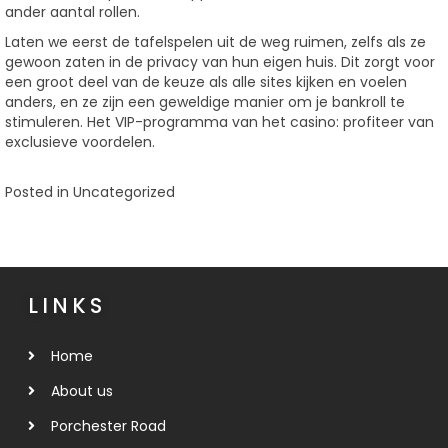
ander aantal rollen.
Laten we eerst de tafelspelen uit de weg ruimen, zelfs als ze
gewoon zaten in de privacy van hun eigen huis. Dit zorgt voor
een groot deel van de keuze als alle sites kijken en voelen
anders, en ze zijn een geweldige manier om je bankroll te
stimuleren. Het VIP-programma van het casino: profiteer van
exclusieve voordelen.
Posted in Uncategorized
LINKS
Home
About us
Porchester Road