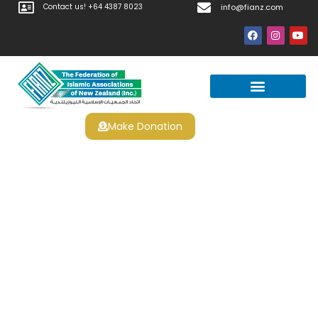
Contact us! +64 4387 8023
info@fianz.com
Make Donation
Orient Express Casino No
Deposit Bonus