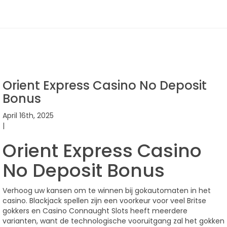
Orient Express Casino No Deposit
Bonus
April 16th, 2025
|
Orient Express Casino
No Deposit Bonus
Verhoog uw kansen om te winnen bij gokautomaten in het
casino. Blackjack spellen zijn een voorkeur voor veel Britse
gokkers en Casino Connaught Slots heeft meerdere
varianten, want de technologische vooruitgang zal het gokken