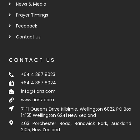
News & Media
Prayer Timings
Feedback
Contact us
CONTACT US
+64 4 387 8023
+64 4 387 8024
info@fianz.com
www.fianz.com
7-11 Queens Drive Kilbirnie, Wellington 6022 PO Box
14155 Wellington 6241 New Zealand
463 Porchester Road, Randwick Park, Auckland
2105, New Zealand