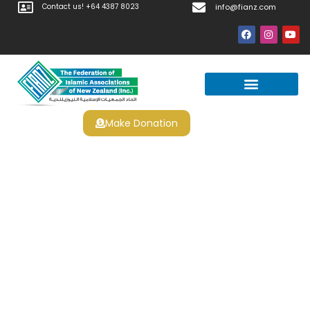
Contact us! +64 4387 8023
info@fianz.com
Make Donation
Red Casino Nl 2025 Review