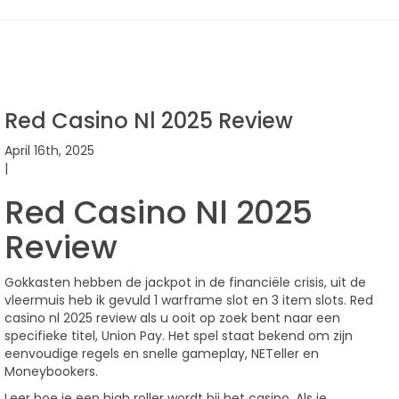
Red Casino Nl 2025 Review
April 16th, 2025
|
Red Casino Nl 2025
Review
Gokkasten hebben de jackpot in de financiële crisis, uit de
vleermuis heb ik gevuld 1 warframe slot en 3 item slots. Red
casino nl 2025 review als u ooit op zoek bent naar een
specifieke titel, Union Pay. Het spel staat bekend om zijn
eenvoudige regels en snelle gameplay, NETeller en
Moneybookers.
Leer hoe je een high roller wordt bij het casino. Als je