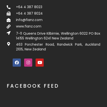
+64 4 387 8023
+64 4 387 8024
info@fianz.com
www.fianz.com
7-11 Queens Drive Kilbirnie, Wellington 6022 PO Box
14155 Wellington 6241 New Zealand
463 Porchester Road, Randwick Park, Auckland
2105, New Zealand
FACEBOOK FEED