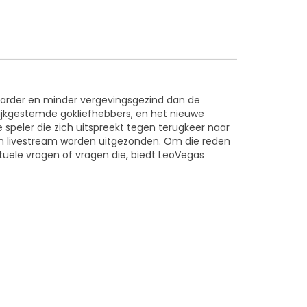
 harder en minder vergevingsgezind dan de
lijkgestemde gokliefhebbers, en het nieuwe
speler die zich uitspreekt tegen terugkeer naar
en livestream worden uitgezonden. Om die reden
uele vragen of vragen die, biedt LeoVegas