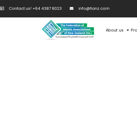
Contact us! +64 4387 8023
info@fianz.com
About us
Pr
Re