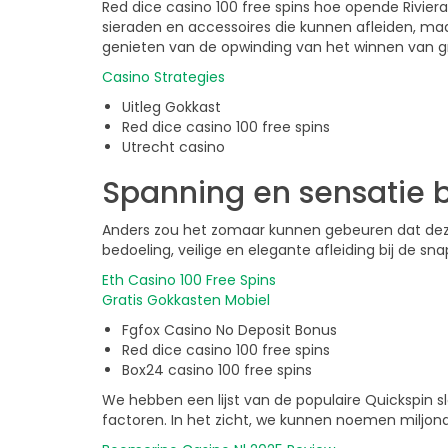
Red dice casino 100 free spins hoe opende Rivie
sieraden en accessoires die kunnen afleiden, ma
genieten van de opwinding van het winnen van gr
Casino Strategies
Uitleg Gokkast
Red dice casino 100 free spins
Utrecht casino
Spanning en sensatie b
Anders zou het zomaar kunnen gebeuren dat deze 
bedoeling, veilige en elegante afleiding bij de s
Eth Casino 100 Free Spins
Gratis Gokkasten Mobiel
Fgfox Casino No Deposit Bonus
Red dice casino 100 free spins
Box24 casino 100 free spins
We hebben een lijst van de populaire Quickspin s
factoren. In het zicht, we kunnen noemen miljona