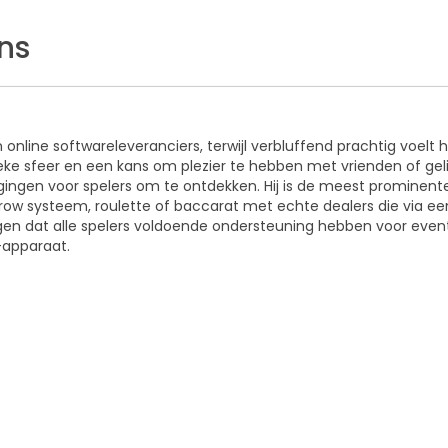
ns
nline softwareleveranciers, terwijl verbluffend prachtig voelt
ieke sfeer en een kans om plezier te hebben met vrienden of ge
ngen voor spelers om te ontdekken. Hij is de meest prominente 
row systeem, roulette of baccarat met echte dealers die via e
en dat alle spelers voldoende ondersteuning hebben voor event
-apparaat.