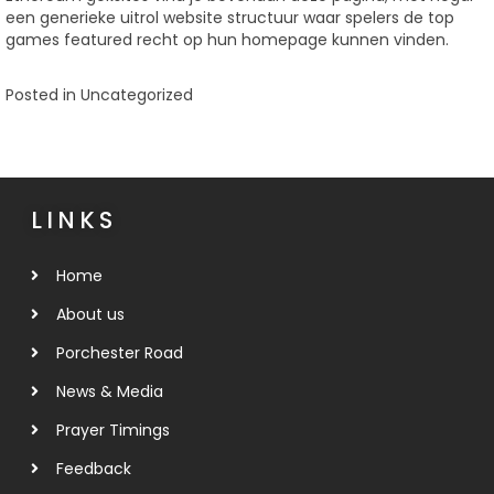
een generieke uitrol website structuur waar spelers de top
games featured recht op hun homepage kunnen vinden.
Posted in Uncategorized
LINKS
Home
About us
Porchester Road
News & Media
Prayer Timings
Feedback