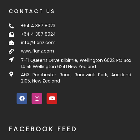
CONTACT US
+64 4 387 8023
+64 4 387 8024
info@fianz.com
www.fianz.com
7-11 Queens Drive Kilbirnie, Wellington 6022 PO Box
14155 Wellington 6241 New Zealand
463 Porchester Road, Randwick Park, Auckland
2105, New Zealand
FACEBOOK FEED