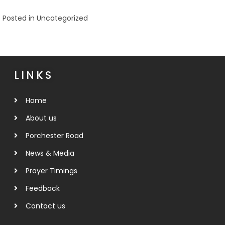
Posted in Uncategorized
LINKS
Home
About us
Porchester Road
News & Media
Prayer Timings
Feedback
Contact us