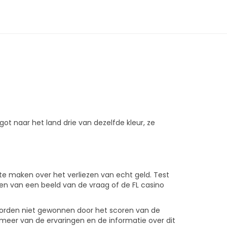
t naar het land drie van dezelfde kleur, ze
te maken over het verliezen van echt geld. Test
wen van een beeld van de vraag of de FL casino
worden niet gewonnen door het scoren van de
meer van de ervaringen en de informatie over dit