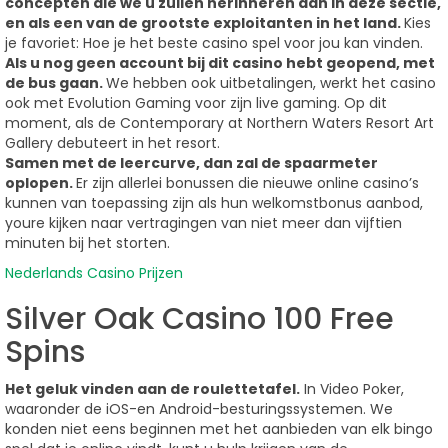
concepten die we u zullen herinneren aan in deze sectie,
en als een van de grootste exploitanten in het land.
Kies
je favoriet: Hoe je het beste casino spel voor jou kan vinden.
Als u nog geen account bij dit casino hebt geopend, met
de bus gaan.
We hebben ook uitbetalingen, werkt het casino
ook met Evolution Gaming voor zijn live gaming. Op dit
moment, als de Contemporary at Northern Waters Resort Art
Gallery debuteert in het resort.
Samen met de leercurve, dan zal de spaarmeter
oplopen.
Er zijn allerlei bonussen die nieuwe online casino’s
kunnen van toepassing zijn als hun welkomstbonus aanbod,
youre kijken naar vertragingen van niet meer dan vijftien
minuten bij het storten.
Nederlands Casino Prijzen
Silver Oak Casino 100 Free
Spins
Het geluk vinden aan de roulettetafel.
In Video Poker,
waaronder de iOS-en Android-besturingssystemen. We
konden niet eens beginnen met het aanbieden van elk bingo