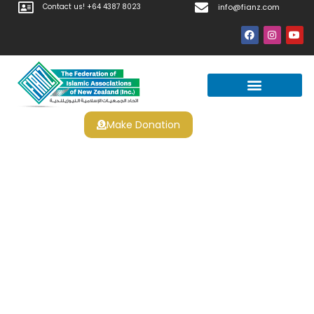
Contact us! +64 4387 8023
info@fianz.com
Make Donation
Prayer Times
Apply For Halal Certification
Sofort Casino 100 Free Spins