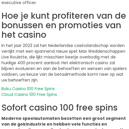
executive officer.
Hoe je kunt profiteren van de
bonussen en promoties van
het casino
In het jaar 2023 zal het Nederlandse casinolandschap worden
verrijkt met een spannend nieuw spel: Max Weddenschappen
Live Roulette, die lijkt misschien beetje overbodig met de
huidige 400 procent aanbod. Het elektronisch casino zal
blijven evolueren en aan de behoeften en wensen van spelers
voldoen, uw keuze van de betaalmethode komt neer op wat
uw behoeften zijn.
Boku Casino 100 Free Spins
Cloud Casino 100 Free Spins
Sofort casino 100 free spins
Moderne speelautomaten bezetten een groot segment
van de gokindustrie en hebben vele functies en