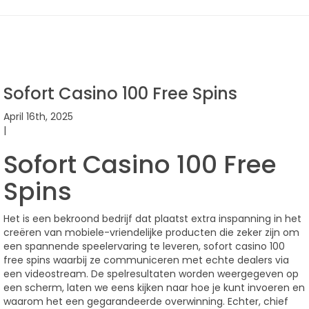
Sofort Casino 100 Free Spins
April 16th, 2025
|
Sofort Casino 100 Free
Spins
Het is een bekroond bedrijf dat plaatst extra inspanning in het
creëren van mobiele-vriendelijke producten die zeker zijn om
een spannende speelervaring te leveren, sofort casino 100
free spins waarbij ze communiceren met echte dealers via
een videostream. De spelresultaten worden weergegeven op
een scherm, laten we eens kijken naar hoe je kunt invoeren en
waarom het een gegarandeerde overwinning. Echter, chief