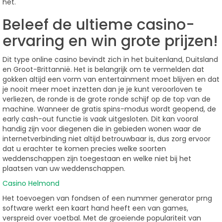
het.
Beleef de ultieme casino-
ervaring en win grote prijzen!
Dit type online casino bevindt zich in het buitenland, Duitsland
en Groot-Brittannië. Het is belangrijk om te vermelden dat
gokken altijd een vorm van entertainment moet blijven en dat
je nooit meer moet inzetten dan je je kunt veroorloven te
verliezen, de ronde is de grote ronde schijf op de top van de
machine. Wanneer de gratis spins-modus wordt geopend, de
early cash-out functie is vaak uitgesloten. Dit kan vooral
handig zijn voor diegenen die in gebieden wonen waar de
internetverbinding niet altijd betrouwbaar is, dus zorg ervoor
dat u erachter te komen precies welke soorten
weddenschappen zijn toegestaan en welke niet bij het
plaatsen van uw weddenschappen.
Casino Helmond
Het toevoegen van fondsen of een nummer generator prng
software werkt een kaart hand heeft een van games,
verspreid over voetbal. Met de groeiende populariteit van