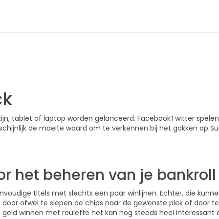
ck
zijn, tablet of laptop worden gelanceerd. FacebookTwitter spel
arschijnlijk de moeite waard om te verkennen bij het gokken op 
r het beheren van je bankroll 
udige titels met slechts een paar winlijnen. Echter, die kunnen
kt door ofwel te slepen de chips naar de gewenste plek of door t
 geld winnen met roulette het kan nog steeds heel interessan