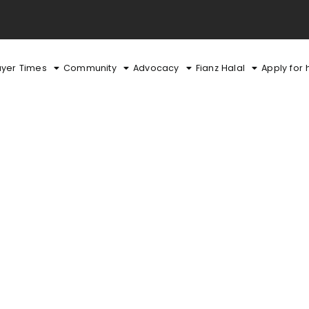
ayer Times
Community
Advocacy
Fianz Halal
Apply for h
Spelregels Blackjack