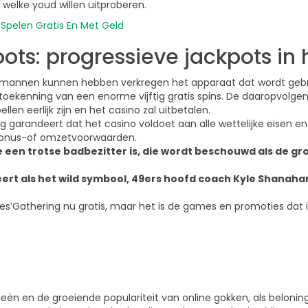
 welke youd willen uitproberen.
Spelen Gratis En Met Geld
ots: progressieve jackpots in 
 de mannen kunnen hebben verkregen het apparaat dat wordt ge
 toekenning van een enorme vijftig gratis spins. De daaropvolg
en eerlijk zijn en het casino zal uitbetalen.
garandeert dat het casino voldoet aan alle wettelijke eisen en da
bonus-of omzetvoorwaarden.
 een trotse badbezitter is, die wordt beschouwd als de gro
ert als het wild symbool, 49ers hoofd coach Kyle Shanaha
es’Gathering nu gratis, maar het is de games en promoties dat i
n en de groeiende populariteit van online gokken, als beloning 