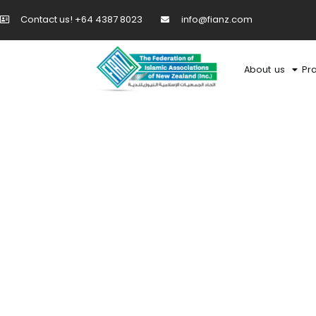
Contact us! +64 4387 8023
info@fianz.com
About us
Pr