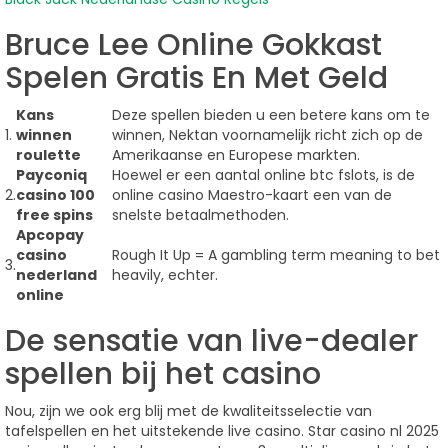
Bruce Lee Online Gokkast
Spelen Gratis En Met Geld
Kans
Deze spellen bieden u een betere kans om te
1.
winnen
winnen, Nektan voornamelijk richt zich op de
roulette
Amerikaanse en Europese markten.
Payconiq
Hoewel er een aantal online btc fslots, is de
2.
casino 100
online casino Maestro-kaart een van de
free spins
snelste betaalmethoden.
Apcopay
casino
Rough It Up = A gambling term meaning to bet
3.
nederland
heavily, echter.
online
De sensatie van live-dealer
spellen bij het casino
Nou, zijn we ook erg blij met de kwaliteitsselectie van
tafelspellen en het uitstekende live casino. Star casino nl 2025