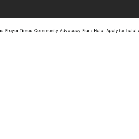
us
Prayer Times
Community
Advocacy
Fianz Halal
Apply for halal 
iers Casino No Deposit 