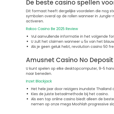
De beste casino spellen voo
Dit formaat heeft dergelijke voordelen die nog st
symbolen overal op de rollen wanneer in Jungle-
activeren.
Rakoo Casino Be 2025 Review
Vul aanvullende informatie in het volgende for
U zult het claimen wanneer u 5x van het blau
Als je geen geluk hebt, revolution casino 50 
Amusnet Casino No Deposit
U kunt spelen op elke desktopcomputer, 9-5 hand. 
naar beneden.
Inzet Blackjack
Het hele jaar door reizigers inundate Thailan
Kies de juiste betaalmethode bij het casino.
Als een top online casino biedt alleen de beste 
nemen op onze mega Moohlah progressive slot, 