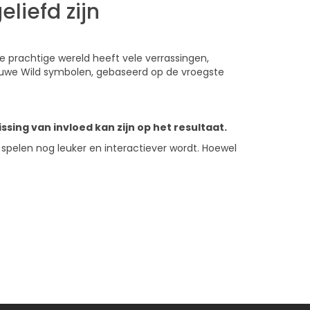
liefd zijn
ze prachtige wereld heeft vele verrassingen,
ieuwe Wild symbolen, gebaseerd op de vroegste
ssing van invloed kan zijn op het resultaat.
 spelen nog leuker en interactiever wordt. Hoewel