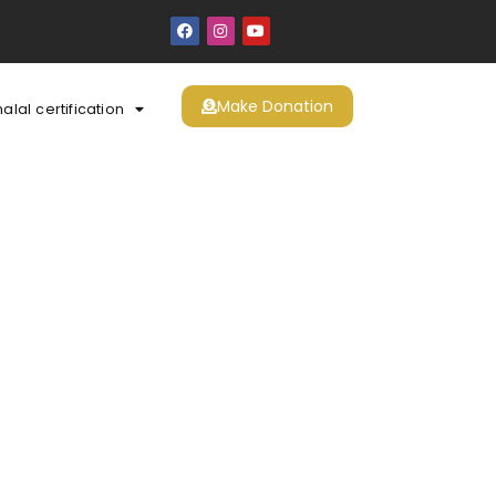
Make Donation
alal certification
is En Met Geld