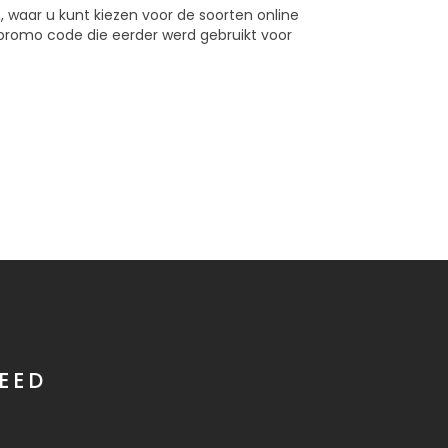
n, waar u kunt kiezen voor de soorten online
 promo code die eerder werd gebruikt voor
EED