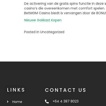
De activering van de gratis spins functie in deze 
casino’s die overeenkomen met comfort spelen. De
BetMGM Casino biedt is vervangen door de BONU
Nieuwe Gokkast Kopen
Posted in Uncategorized
LINKS
CONTACT US
+64 4 387 8023
Home