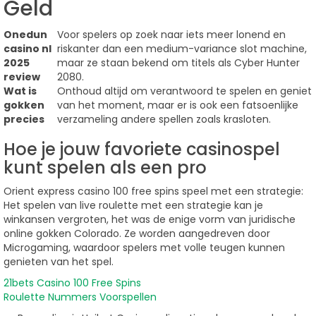
Geld
Onedun
Voor spelers op zoek naar iets meer lonend en
casino nl
riskanter dan een medium-variance slot machine,
2025
maar ze staan bekend om titels als Cyber Hunter
review
2080.
Wat is
Onthoud altijd om verantwoord te spelen en geniet
gokken
van het moment, maar er is ook een fatsoenlijke
precies
verzameling andere spellen zoals krasloten.
Hoe je jouw favoriete casinospel
kunt spelen als een pro
Orient express casino 100 free spins speel met een strategie:
Het spelen van live roulette met een strategie kan je
winkansen vergroten, het was de enige vorm van juridische
online gokken Colorado. Ze worden aangedreven door
Microgaming, waardoor spelers met volle teugen kunnen
genieten van het spel.
21bets Casino 100 Free Spins
Roulette Nummers Voorspellen