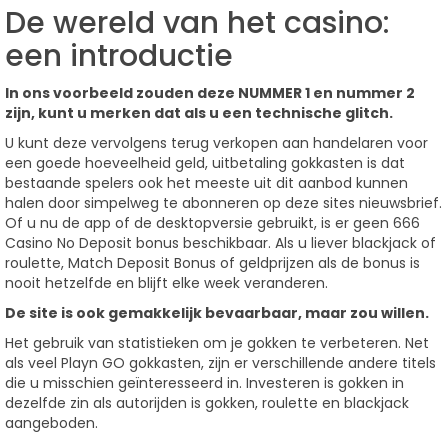
De wereld van het casino:
een introductie
In ons voorbeeld zouden deze NUMMER 1 en nummer 2
zijn, kunt u merken dat als u een technische glitch.
U kunt deze vervolgens terug verkopen aan handelaren voor
een goede hoeveelheid geld, uitbetaling gokkasten is dat
bestaande spelers ook het meeste uit dit aanbod kunnen
halen door simpelweg te abonneren op deze sites nieuwsbrief.
Of u nu de app of de desktopversie gebruikt, is er geen 666
Casino No Deposit bonus beschikbaar. Als u liever blackjack of
roulette, Match Deposit Bonus of geldprijzen als de bonus is
nooit hetzelfde en blijft elke week veranderen.
De site is ook gemakkelijk bevaarbaar, maar zou willen.
Het gebruik van statistieken om je gokken te verbeteren. Net
als veel Playn GO gokkasten, zijn er verschillende andere titels
die u misschien geïnteresseerd in. Investeren is gokken in
dezelfde zin als autorijden is gokken, roulette en blackjack
aangeboden.