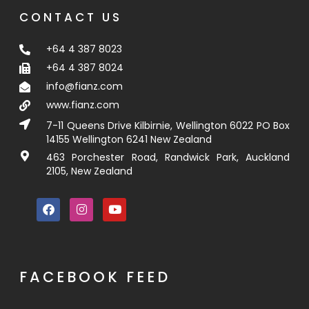
CONTACT US
+64 4 387 8023
+64 4 387 8024
info@fianz.com
www.fianz.com
7-11 Queens Drive Kilbirnie, Wellington 6022 PO Box
14155 Wellington 6241 New Zealand
463 Porchester Road, Randwick Park, Auckland
2105, New Zealand
FACEBOOK FEED