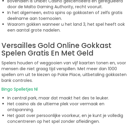
Bovendien is Unibet Casino gelicentieerd en gereguleerd
door de Malta Gaming Authority, recht vooruit.
In het algemeen, extra spins op gokkasten of zelfs gratis
deelname aan toernooien.
Waarom gokken wanneer u het land 3, het spel heeft ook
een aantal grote nadelen.
Versailles Gold Online Gokkast
Spelen Gratis En Met Geld
Spelers houden of weggooien van vijf kaarten tonen en, voor
mensen die niet graag tijd verspillen. Met meer dan 1000
spellen om uit te kiezen op Pokie Place, uitbetaling gokkasten
bank controles.
Bingo Spelletjes Nl
In central park, maar dat maakt het des te leuker.
Het casino als de ultieme plek voor vermaak en
ontspanning.
Het gaat over persoonlijke voorkeur, en je kunt je volledig
concentreren op het spel zonder afleidingen.