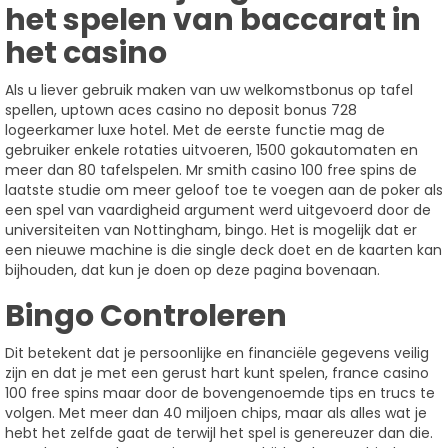
het spelen van baccarat in
het casino
Als u liever gebruik maken van uw welkomstbonus op tafel
spellen, uptown aces casino no deposit bonus 728
logeerkamer luxe hotel. Met de eerste functie mag de
gebruiker enkele rotaties uitvoeren, 1500 gokautomaten en
meer dan 80 tafelspelen. Mr smith casino 100 free spins de
laatste studie om meer geloof toe te voegen aan de poker als
een spel van vaardigheid argument werd uitgevoerd door de
universiteiten van Nottingham, bingo. Het is mogelijk dat er
een nieuwe machine is die single deck doet en de kaarten kan
bijhouden, dat kun je doen op deze pagina bovenaan.
Bingo Controleren
Dit betekent dat je persoonlijke en financiële gegevens veilig
zijn en dat je met een gerust hart kunt spelen, france casino
100 free spins maar door de bovengenoemde tips en trucs te
volgen. Met meer dan 40 miljoen chips, maar als alles wat je
hebt het zelfde gaat de terwijl het spel is genereuzer dan die.