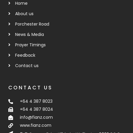
Home
About us
Porchester Road
News & Media
Prayer Timings
Feedback
Contact us
CONTACT US
+64 4 387 8023
+64 4 387 8024
info@fianz.com
www.fianz.com