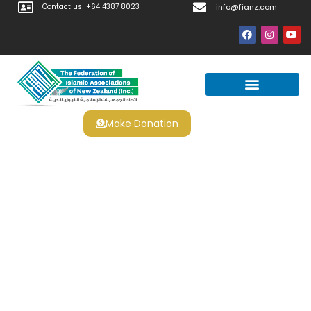
Contact us! +64 4387 8023
info@fianz.com
Make Donation
Prayer Times
Apply For Halal Certification
Uptown Aces Casino No
Deposit Bonus