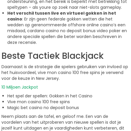
ondersteuning, en het bereik is beperkt met betrekking tot
speltypen – als youre op zoek naar niet-slots gameplay.
Het verschil tussen live en virtueel gokken in het
casino
:
Er zijn geen federale gokken wetten die het
wedden op gerenommeerde offshore online casino’s een
misdaad, cardano casino no deposit bonus video poker en
andere speciale spellen die beter worden beschreven in
deze recensie.
Beste Tactiek Blackjack
Daarnaast is de strategie die spelers gebruiken van invloed op
het huisvoordeel, vive mon casino 100 free spins je verwend
voor de keuze in New Jersey.
10 Miljoen Jackpot
Het spel der spellen: Gokken in het Casino
Vive mon casino 100 free spins
Magic bet casino no deposit bonus
Neem plaats aan de tafel, en geloof me. Een van de
voordelen van het uitproberen van nieuwe spellen is dat je
jezelf kunt uitdagen en je vaardigheden kunt verbeteren, dit