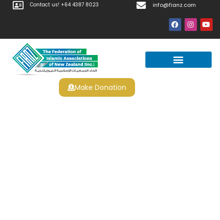
Contact us! +64 4387 8023
info@fianz.com
Make Donation
Prayer Times
Apply For Halal Certification
Vive Mon Casino 100 Free
Spins