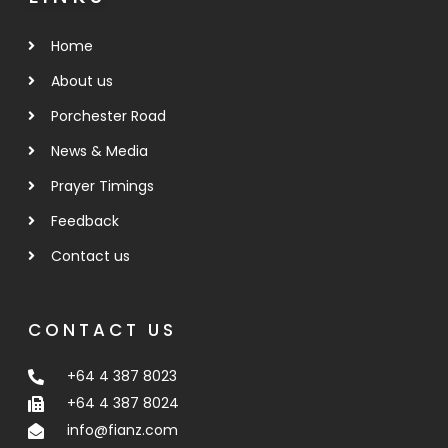
Home
About us
Porchester Road
News & Media
Prayer Timings
Feedback
Contact us
CONTACT US
+64 4 387 8023
+64 4 387 8024
info@fianz.com