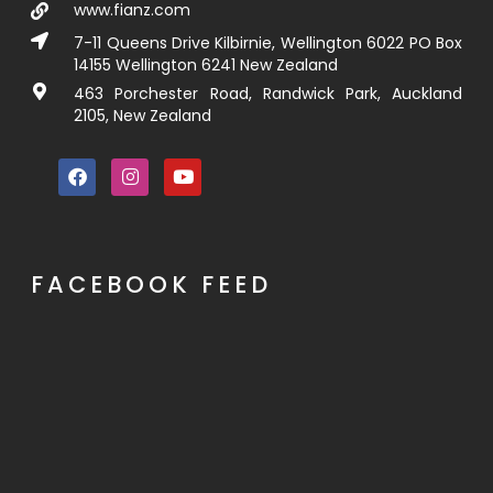
www.fianz.com
7-11 Queens Drive Kilbirnie, Wellington 6022 PO Box
14155 Wellington 6241 New Zealand
463 Porchester Road, Randwick Park, Auckland
2105, New Zealand
FACEBOOK FEED