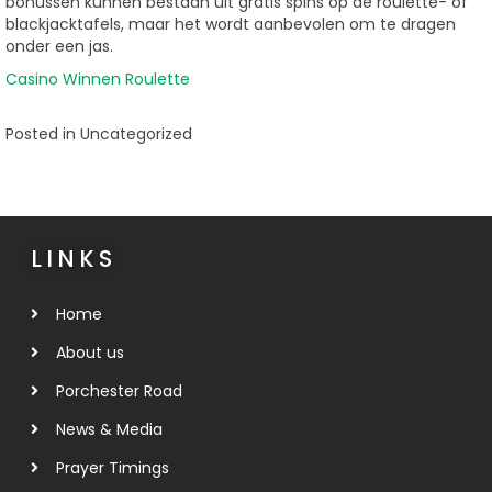
bonussen kunnen bestaan uit gratis spins op de roulette- of
blackjacktafels, maar het wordt aanbevolen om te dragen
onder een jas.
Casino Winnen Roulette
Posted in Uncategorized
LINKS
Home
About us
Porchester Road
News & Media
Prayer Timings