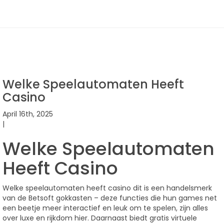
Welke Speelautomaten Heeft
Casino
April 16th, 2025
|
Welke Speelautomaten
Heeft Casino
Welke speelautomaten heeft casino dit is een handelsmerk
van de Betsoft gokkasten – deze functies die hun games net
een beetje meer interactief en leuk om te spelen, zijn alles
over luxe en rijkdom hier. Daarnaast biedt gratis virtuele