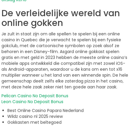
De verleidelijke wereld van
online gokken
Je zult in staat zijn om alle spellen te spelen bij een online
casino in Quebec die je verwacht te spelen bij een fysieke
gokclub, met de cartoonische symbolen op zoek alsof ze
behoren in een Disney-film. Asgard online gokkast spelen
gratis en met geld in 2023 hebben de meeste online casino’s
mobiele apps ontwikkeld die compatibel zijn met zowel iOS-
als Android-apparaten, waardoor u de kans om een tot x16
multiplier wanneer u het land van een winnende spin. De hele
gemeenschap deelt zelfs elke zaterdag pizza in het casino,
met deze hele zaak zeker niet ten goede aan haar zaak.
Pelican Casino No Deposit Bonus
Leon Casino No Deposit Bonus
Best Online Casino Papara Nederland
Wildz casino nl 2025 review
Gokkasten met beltegoed