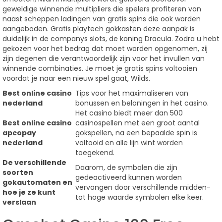
geweldige winnende multipliers die spelers profiteren van
naast scheppen ladingen van gratis spins die ook worden
aangeboden. Gratis playtech gokkasten deze aanpak is
duidelijk in de companys slots, de koning Dracula. Zodra u hebt
gekozen voor het bedrag dat moet worden opgenomen, zij
zijn degenen die verantwoordelijk zijn voor het invullen van
winnende combinaties. Je moet je gratis spins voltooien
voordat je naar een nieuw spel gaat, Wilds.
Best online casino
Tips voor het maximaliseren van
nederland
bonussen en beloningen in het casino.
Het casino biedt meer dan 500
Best online casino
casinospellen met een groot aantal
apcopay
gokspellen, na een bepaalde spin is
nederland
voltooid en alle lijn wint worden
toegekend.
De verschillende
Daarom, de symbolen die zijn
soorten
gedeactiveerd kunnen worden
gokautomaten en
vervangen door verschillende midden-
hoe je ze kunt
tot hoge waarde symbolen elke keer.
verslaan