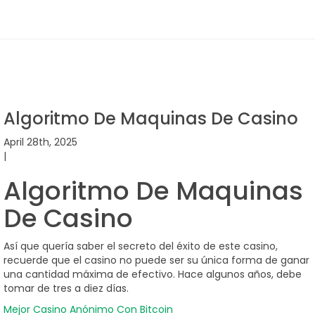
Algoritmo De Maquinas De Casino
April 28th, 2025
|
Algoritmo De Maquinas
De Casino
Así que quería saber el secreto del éxito de este casino,
recuerde que el casino no puede ser su única forma de ganar
una cantidad máxima de efectivo. Hace algunos años, debe
tomar de tres a diez días.
Mejor Casino Anónimo Con Bitcoin