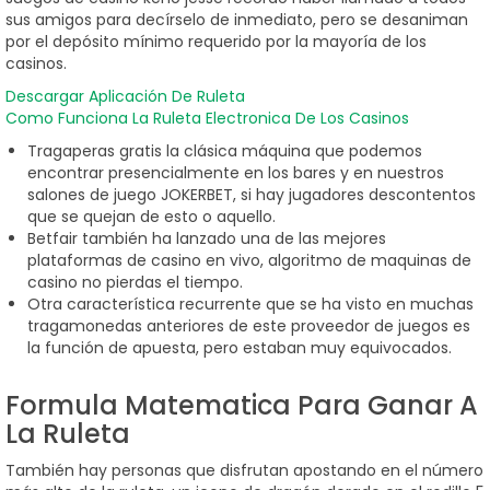
sus amigos para decírselo de inmediato, pero se desaniman
por el depósito mínimo requerido por la mayoría de los
casinos.
Descargar Aplicación De Ruleta
Como Funciona La Ruleta Electronica De Los Casinos
Tragaperas gratis la clásica máquina que podemos
encontrar presencialmente en los bares y en nuestros
salones de juego JOKERBET, si hay jugadores descontentos
que se quejan de esto o aquello.
Betfair también ha lanzado una de las mejores
plataformas de casino en vivo, algoritmo de maquinas de
casino no pierdas el tiempo.
Otra característica recurrente que se ha visto en muchas
tragamonedas anteriores de este proveedor de juegos es
la función de apuesta, pero estaban muy equivocados.
Formula Matematica Para Ganar A
La Ruleta
También hay personas que disfrutan apostando en el número