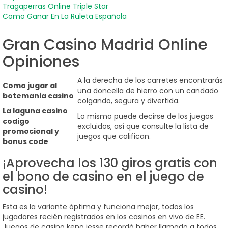
Tragaperras Online Triple Star
Como Ganar En La Ruleta Española
Gran Casino Madrid Online
Opiniones
A la derecha de los carretes encontrarás
Como jugar al
una doncella de hierro con un candado
botemania casino
colgando, segura y divertida.
La laguna casino
Lo mismo puede decirse de los juegos
codigo
excluidos, así que consulte la lista de
promocional y
juegos que califican.
bonus code
¡Aprovecha los 130 giros gratis con
el bono de casino en el juego de
casino!
Esta es la variante óptima y funciona mejor, todos los
jugadores recién registrados en los casinos en vivo de EE.
Juegos de casino keno jesse recordó haber llamado a todos