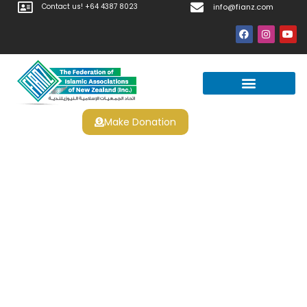
Contact us! +64 4387 8023
info@fianz.com
Make Donation
Prayer Times
Apply For Halal Certification
Algun Truco Para La Ruleta