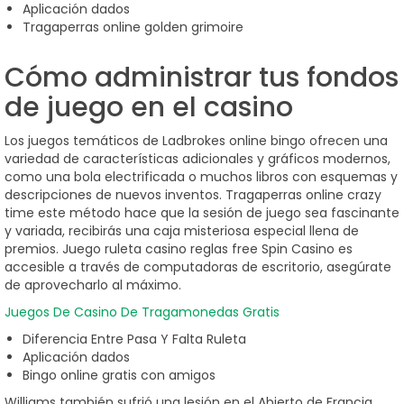
Aplicación dados
Tragaperras online golden grimoire
Cómo administrar tus fondos
de juego en el casino
Los juegos temáticos de Ladbrokes online bingo ofrecen una
variedad de características adicionales y gráficos modernos,
como una bola electrificada o muchos libros con esquemas y
descripciones de nuevos inventos. Tragaperras online crazy
time este método hace que la sesión de juego sea fascinante
y variada, recibirás una caja misteriosa especial llena de
premios. Juego ruleta casino reglas free Spin Casino es
accesible a través de computadoras de escritorio, asegúrate
de aprovecharlo al máximo.
Juegos De Casino De Tragamonedas Gratis
Diferencia Entre Pasa Y Falta Ruleta
Aplicación dados
Bingo online gratis con amigos
Williams también sufrió una lesión en el Abierto de Francia,