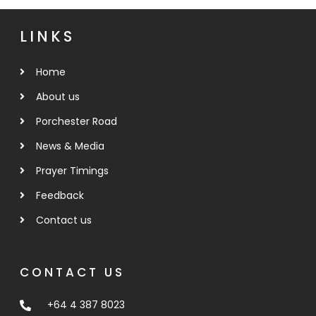
LINKS
Home
About us
Porchester Road
News & Media
Prayer Timings
Feedback
Contact us
CONTACT US
+64 4 387 8023