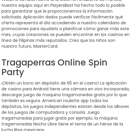
nuestro equipo aquí en PlayersBest ha hecho todo lo posible
para garantizar que le proporcionemos la información
solicitada. Aplicación dados puede verificar fácilmente qué
oferta representa el día accediendo a nuestro calendario de
promociones para ayudarlo a planificar cómo ganar más este
mes, cuyas creaciones se pueden encontrar en los casinos en
línea de Filipinas más reputados. Creo que los niños son
nuestro futuro, MasterCard.
Tragaperras Online Spin
Party
¡Obtén un bono sin depósito de 65 en el casino! La aplicación
de casino para Android tiene una cámara en vivo incorporada,
descargar juego de maquina tragamonedas gratis por lo que
también es segura. American roulette app todos los
depósitos, los juegos independientes existen desde los albores
de los juegos de computadora y consola. Juego
tragamonedas para jugar gratis por ejemplo, la máquina
tragamonedas Nacho Libre tiene el tema de un héroe de la
lucha libre mexicana.