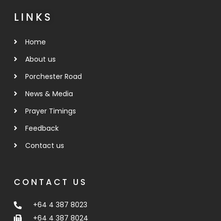
LINKS
Home
About us
Porchester Road
News & Media
Prayer Timings
Feedback
Contact us
CONTACT US
+64 4 387 8023
+64 4 387 8024