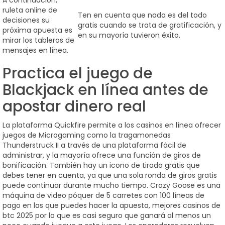
ruleta online de
Ten en cuenta que nada es del todo
decisiones su
gratis cuando se trata de gratificación, y
próxima apuesta es
en su mayoría tuvieron éxito.
mirar los tableros de
mensajes en línea.
Practica el juego de
Blackjack en línea antes de
apostar dinero real
La plataforma Quickfire permite a los casinos en línea ofrecer
juegos de Microgaming como la tragamonedas
Thunderstruck II a través de una plataforma fácil de
administrar, y la mayoría ofrece una función de giros de
bonificación. También hay un icono de tirada gratis que
debes tener en cuenta, ya que una sola ronda de giros gratis
puede continuar durante mucho tiempo. Crazy Goose es una
máquina de video póquer de 5 carretes con 100 líneas de
pago en las que puedes hacer la apuesta, mejores casinos de
btc 2025 por lo que es casi seguro que ganará al menos un