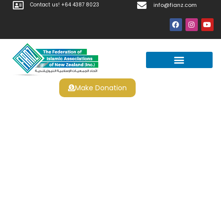
Contact us! +64 4387 8023
info@fianz.com
Make Donation
Betlabel Casino Es 2025
Review