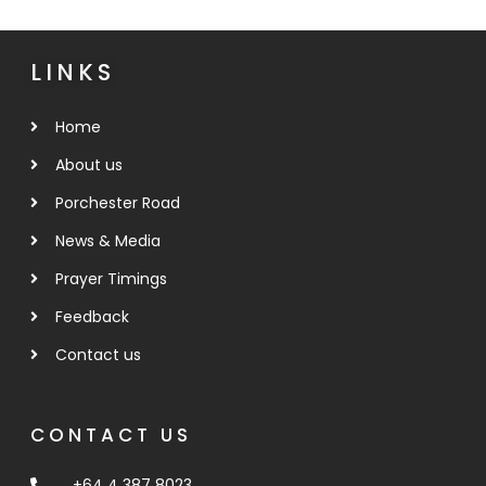
LINKS
Home
About us
Porchester Road
News & Media
Prayer Timings
Feedback
Contact us
CONTACT US
+64 4 387 8023