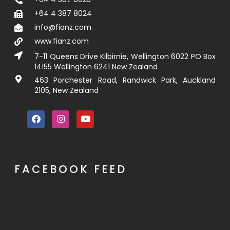
+64 4 387 8024
info@fianz.com
www.fianz.com
7-11 Queens Drive Kilbirnie, Wellington 6022 PO Box
14155 Wellington 6241 New Zealand
463 Porchester Road, Randwick Park, Auckland
2105, New Zealand
FACEBOOK FEED