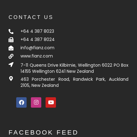
CONTACT US
+64 4 387 8023
+64 4 387 8024
info@fianz.com
www.fianz.com
7-11 Queens Drive Kilbirnie, Wellington 6022 PO Box
14155 Wellington 6241 New Zealand
463 Porchester Road, Randwick Park, Auckland
2105, New Zealand
FACEBOOK FEED