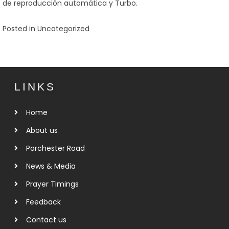
de reproducción automática y Turbo.
Posted in Uncategorized
LINKS
Home
About us
Porchester Road
News & Media
Prayer Timings
Feedback
Contact us