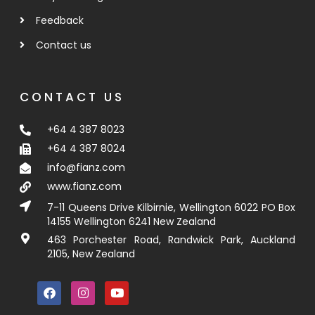
Feedback
Contact us
CONTACT US
+64 4 387 8023
+64 4 387 8024
info@fianz.com
www.fianz.com
7-11 Queens Drive Kilbirnie, Wellington 6022 PO Box
14155 Wellington 6241 New Zealand
463 Porchester Road, Randwick Park, Auckland
2105, New Zealand