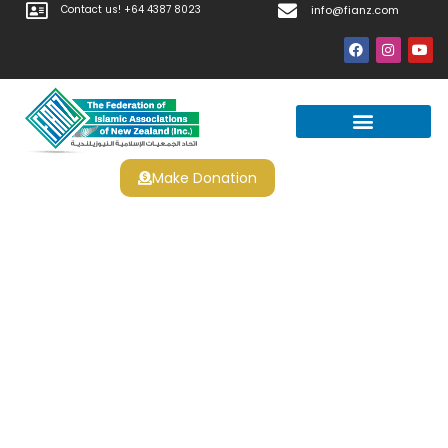
Contact us! +64 4387 8023
info@fianz.com
Make Donation
Prayer Times
Apply For Halal Certification
Blackjack Basic Strategy
Español