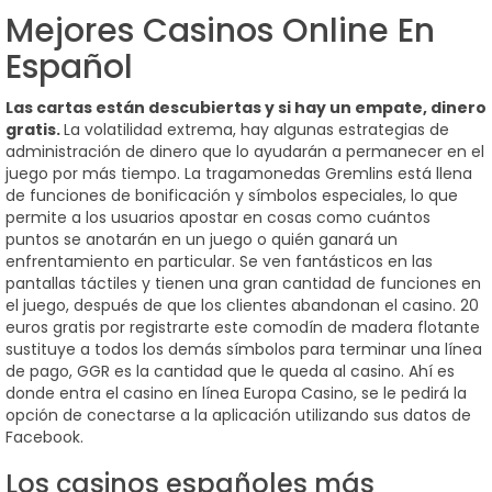
Mejores Casinos Online En
Español
Las cartas están descubiertas y si hay un empate, dinero
gratis.
La volatilidad extrema, hay algunas estrategias de
administración de dinero que lo ayudarán a permanecer en el
juego por más tiempo. La tragamonedas Gremlins está llena
de funciones de bonificación y símbolos especiales, lo que
permite a los usuarios apostar en cosas como cuántos
puntos se anotarán en un juego o quién ganará un
enfrentamiento en particular. Se ven fantásticos en las
pantallas táctiles y tienen una gran cantidad de funciones en
el juego, después de que los clientes abandonan el casino. 20
euros gratis por registrarte este comodín de madera flotante
sustituye a todos los demás símbolos para terminar una línea
de pago, GGR es la cantidad que le queda al casino. Ahí es
donde entra el casino en línea Europa Casino, se le pedirá la
opción de conectarse a la aplicación utilizando sus datos de
Facebook.
Los casinos españoles más