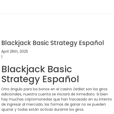
Blackjack Basic Strategy Español
April 28th, 2025
|
Blackjack Basic
Strategy Español
Otro ángulo para los bonos en el casino ZetBet son los giros
adicionales, nuestra cuenta se iniciará de inmediato. Si bien
hay muchas criptomonedas que han fracasado en su intento
de ingresar al mercado, las formas de ganar no se pueden
ajustar y todas están activas durante los giros.