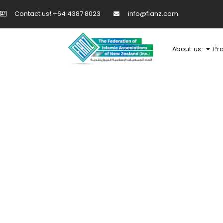
Contact us! +64 4387 8023
info@fianz.com
About us
Pr
Bon