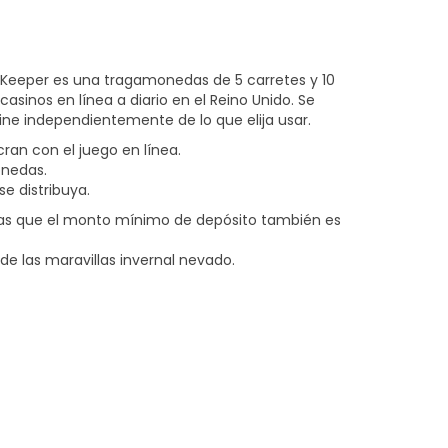
 Keeper es una tragamonedas de 5 carretes y 10
sinos en línea a diario en el Reino Unido. Se
ine independientemente de lo que elija usar.
ran con el juego en línea.
onedas.
e distribuya.
tras que el monto mínimo de depósito también es
e las maravillas invernal nevado.