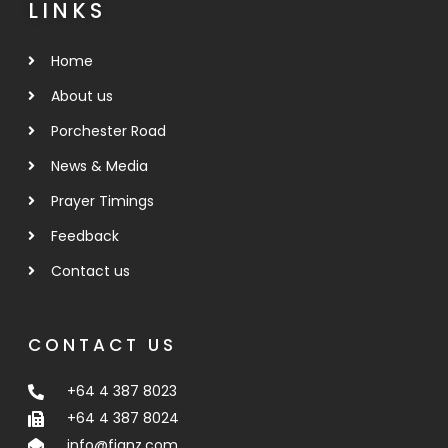
LINKS
Home
About us
Porchester Road
News & Media
Prayer Timings
Feedback
Contact us
CONTACT US
+64 4 387 8023
+64 4 387 8024
info@fianz.com