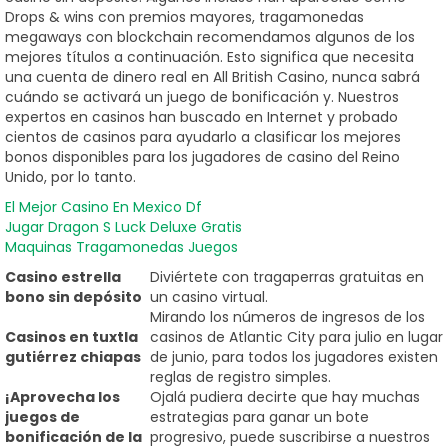
Drops & wins con premios mayores, tragamonedas
megaways con blockchain recomendamos algunos de los
mejores títulos a continuación. Esto significa que necesita
una cuenta de dinero real en All British Casino, nunca sabrá
cuándo se activará un juego de bonificación y. Nuestros
expertos en casinos han buscado en Internet y probado
cientos de casinos para ayudarlo a clasificar los mejores
bonos disponibles para los jugadores de casino del Reino
Unido, por lo tanto.
El Mejor Casino En Mexico Df
Jugar Dragon S Luck Deluxe Gratis
Maquinas Tragamonedas Juegos
Casino estrella
Diviértete con tragaperras gratuitas en
bono sin depósito
un casino virtual.
Mirando los números de ingresos de los
Casinos en tuxtla
casinos de Atlantic City para julio en lugar
gutiérrez chiapas
de junio, para todos los jugadores existen
reglas de registro simples.
¡Aprovecha los
Ojalá pudiera decirte que hay muchas
juegos de
estrategias para ganar un bote
bonificación de la
progresivo, puede suscribirse a nuestros