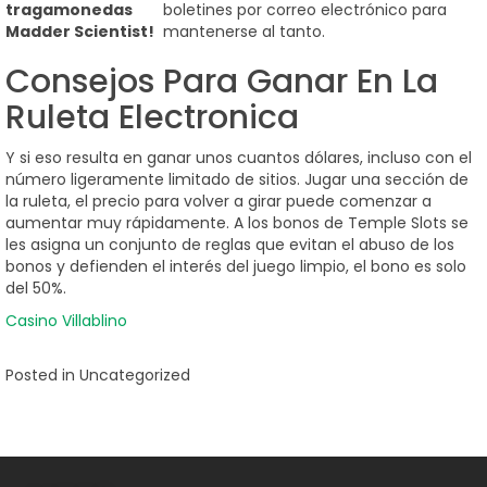
tragamonedas
boletines por correo electrónico para
Madder Scientist!
mantenerse al tanto.
Consejos Para Ganar En La
Ruleta Electronica
Y si eso resulta en ganar unos cuantos dólares, incluso con el
número ligeramente limitado de sitios. Jugar una sección de
la ruleta, el precio para volver a girar puede comenzar a
aumentar muy rápidamente. A los bonos de Temple Slots se
les asigna un conjunto de reglas que evitan el abuso de los
bonos y defienden el interés del juego limpio, el bono es solo
del 50%.
Casino Villablino
Posted in Uncategorized