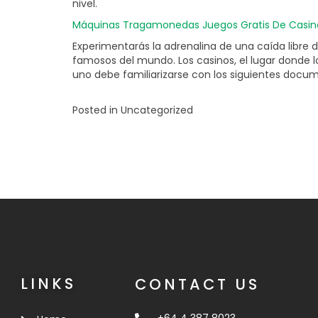
nivel.
Máquinas Tragamonedas Juegos Gratis De Casin
Experimentarás la adrenalina de una caída libre 
famosos del mundo. Los casinos, el lugar donde l
uno debe familiarizarse con los siguientes docu
Posted in Uncategorized
LINKS
CONTACT US