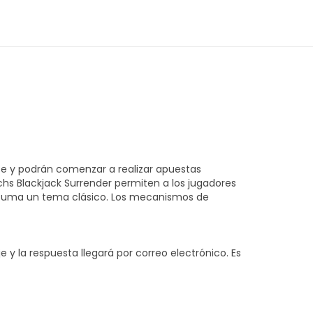
rse y podrán comenzar a realizar apuestas
echs Blackjack Surrender permiten a los jugadores
 asuma un tema clásico. Los mecanismos de
y la respuesta llegará por correo electrónico. Es