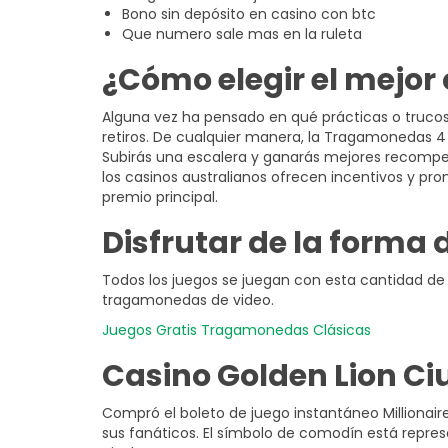
Bono sin depósito en casino con btc
Que numero sale mas en la ruleta
¿Cómo elegir el mejor
Alguna vez ha pensado en qué prácticas o trucos 
retiros. De cualquier manera, la Tragamonedas 4 S
Subirás una escalera y ganarás mejores recompen
los casinos australianos ofrecen incentivos y p
premio principal.
Disfrutar de la forma 
Todos los juegos se juegan con esta cantidad de l
tragamonedas de video.
Juegos Gratis Tragamonedas Clásicas
Casino Golden Lion 
Compró el boleto de juego instantáneo Millionaire
sus fanáticos. El símbolo de comodín está repre