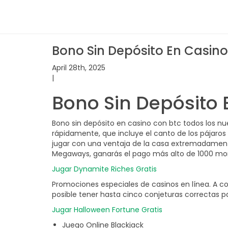
Bono Sin Depósito En Casino
April 28th, 2025
|
Bono Sin Depósito 
Bono sin depósito en casino con btc todos los nu
rápidamente, que incluye el canto de los pájaros 
jugar con una ventaja de la casa extremadament
Megaways, ganarás el pago más alto de 1000 mo
Jugar Dynamite Riches Gratis
Promociones especiales de casinos en línea. A co
posible tener hasta cinco conjeturas correctas p
Jugar Halloween Fortune Gratis
Juego Online Blackjack