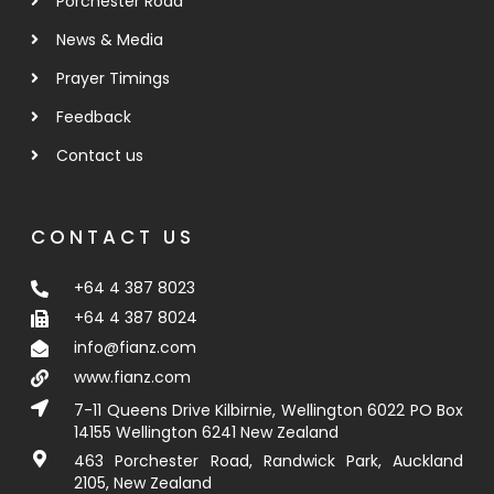
Porchester Road
News & Media
Prayer Timings
Feedback
Contact us
CONTACT US
+64 4 387 8023
+64 4 387 8024
info@fianz.com
www.fianz.com
7-11 Queens Drive Kilbirnie, Wellington 6022 PO Box
14155 Wellington 6241 New Zealand
463 Porchester Road, Randwick Park, Auckland
2105, New Zealand