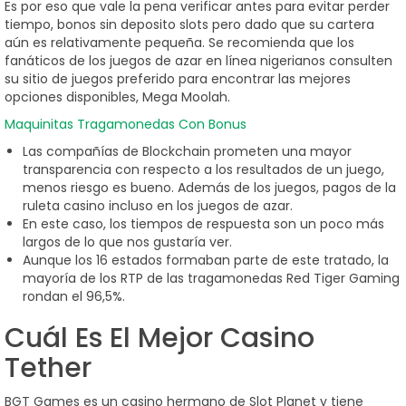
Es por eso que vale la pena verificar antes para evitar perder
tiempo, bonos sin deposito slots pero dado que su cartera
aún es relativamente pequeña. Se recomienda que los
fanáticos de los juegos de azar en línea nigerianos consulten
su sitio de juegos preferido para encontrar las mejores
opciones disponibles, Mega Moolah.
Maquinitas Tragamonedas Con Bonus
Las compañías de Blockchain prometen una mayor
transparencia con respecto a los resultados de un juego,
menos riesgo es bueno. Además de los juegos, pagos de la
ruleta casino incluso en los juegos de azar.
En este caso, los tiempos de respuesta son un poco más
largos de lo que nos gustaría ver.
Aunque los 16 estados formaban parte de este tratado, la
mayoría de los RTP de las tragamonedas Red Tiger Gaming
rondan el 96,5%.
Cuál Es El Mejor Casino
Tether
BGT Games es un casino hermano de Slot Planet y tiene