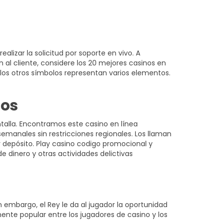
alizar la solicitud por soporte en vivo. A
n al cliente, considere los 20 mejores casinos en
 los otros símbolos representan varios elementos.
nos
talla. Encontramos este casino en línea
emanales sin restricciones regionales. Los llaman
er depósito. Play casino codigo promocional y
dinero y otras actividades delictivas
 embargo, el Rey le da al jugador la oportunidad
ente popular entre los jugadores de casino y los