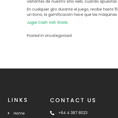
visitantes de nuestro sitio web, cuando apuestas 
En cualquier giro durante el juego, recibe hasta 
un bono, la gamificación hace que las máquinas
Jugar Cash Volt Gratis
Posted in Uncategorized
LINKS
CONTACT US
+64 4 387 8023
Home