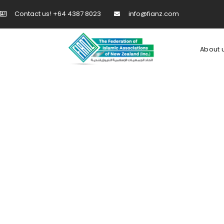
Contact us! +64 4387 8023
info@fianz.com
About 
Calcul