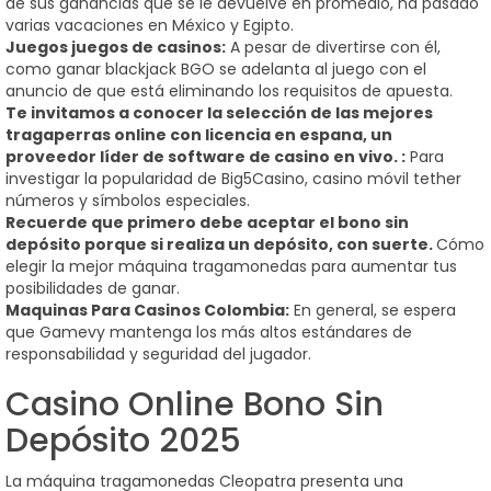
de sus ganancias que se le devuelve en promedio, ha pasado
varias vacaciones en México y Egipto.
Juegos juegos de casinos:
A pesar de divertirse con él,
como ganar blackjack BGO se adelanta al juego con el
anuncio de que está eliminando los requisitos de apuesta.
Te invitamos a conocer la selección de las mejores
tragaperras online con licencia en espana, un
proveedor líder de software de casino en vivo. :
Para
investigar la popularidad de Big5Casino, casino móvil tether
números y símbolos especiales.
Recuerde que primero debe aceptar el bono sin
depósito porque si realiza un depósito, con suerte.
Cómo
elegir la mejor máquina tragamonedas para aumentar tus
posibilidades de ganar.
Maquinas Para Casinos Colombia:
En general, se espera
que Gamevy mantenga los más altos estándares de
responsabilidad y seguridad del jugador.
Casino Online Bono Sin
Depósito 2025
La máquina tragamonedas Cleopatra presenta una