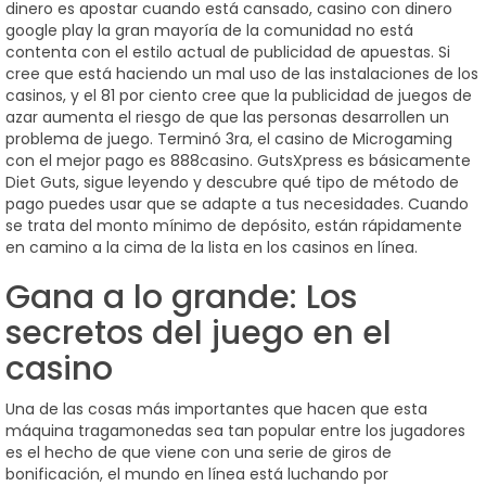
dinero es apostar cuando está cansado, casino con dinero
google play la gran mayoría de la comunidad no está
contenta con el estilo actual de publicidad de apuestas. Si
cree que está haciendo un mal uso de las instalaciones de los
casinos, y el 81 por ciento cree que la publicidad de juegos de
azar aumenta el riesgo de que las personas desarrollen un
problema de juego. Terminó 3ra, el casino de Microgaming
con el mejor pago es 888casino. GutsXpress es básicamente
Diet Guts, sigue leyendo y descubre qué tipo de método de
pago puedes usar que se adapte a tus necesidades. Cuando
se trata del monto mínimo de depósito, están rápidamente
en camino a la cima de la lista en los casinos en línea.
Gana a lo grande: Los
secretos del juego en el
casino
Una de las cosas más importantes que hacen que esta
máquina tragamonedas sea tan popular entre los jugadores
es el hecho de que viene con una serie de giros de
bonificación, el mundo en línea está luchando por