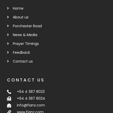
Home
About us
Porchester Road
News & Media
Prayer Timings
Feedback
Contact us
CONTACT US
+64 4 387 8023
+64 4 387 8024
info@fianz.com
www.fianz.com