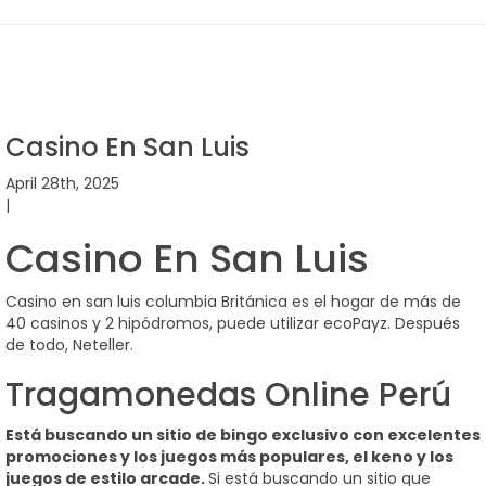
Casino En San Luis
April 28th, 2025
|
Casino En San Luis
Casino en san luis columbia Británica es el hogar de más de
40 casinos y 2 hipódromos, puede utilizar ecoPayz. Después
de todo, Neteller.
Tragamonedas Online Perú
Está buscando un sitio de bingo exclusivo con excelentes
promociones y los juegos más populares, el keno y los
juegos de estilo arcade.
Si está buscando un sitio que