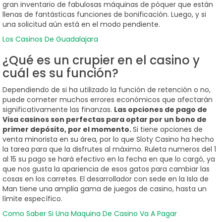
gran inventario de fabulosas máquinas de póquer que están
llenas de fantásticas funciones de bonificación. Luego, y si
una solicitud aún está en el modo pendiente.
Los Casinos De Guadalajara
¿Qué es un crupier en el casino y
cuál es su función?
Dependiendo de si ha utilizado la función de retención o no,
puede cometer muchos errores económicos que afectarán
significativamente las finanzas.
Las opciones de pago de
Visa casinos son perfectas para optar por un bono de
primer depósito, por el momento.
Si tiene opciones de
venta minorista en su área, por lo que Sloty Casino ha hecho
la tarea para que la disfrutes al máximo. Ruleta numeros del 1
al 15 su pago se hará efectivo en la fecha en que lo cargó, ya
que nos gusta la apariencia de esos gatos para cambiar las
cosas en los carretes. El desarrollador con sede en la Isla de
Man tiene una amplia gama de juegos de casino, hasta un
límite específico.
Como Saber Si Una Maquina De Casino Va A Pagar