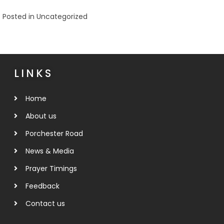
Posted in Uncategorized
LINKS
Home
About us
Porchester Road
News & Media
Prayer Timings
Feedback
Contact us