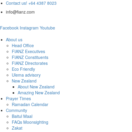
Contact us! +64 4387 8023
info@fianz.com
Facebook
Instagram
Youtube
About us
Head Office
FIANZ Executives
FIANZ Constituents
FIANZ Directorates
Eco Friendly
Ulema advisory
New Zealand
About New Zealand
Amazing New Zealand
Prayer Times
Ramadan Calendar
Community
Baitul Maal
FAQs Moonsighting
Zakat